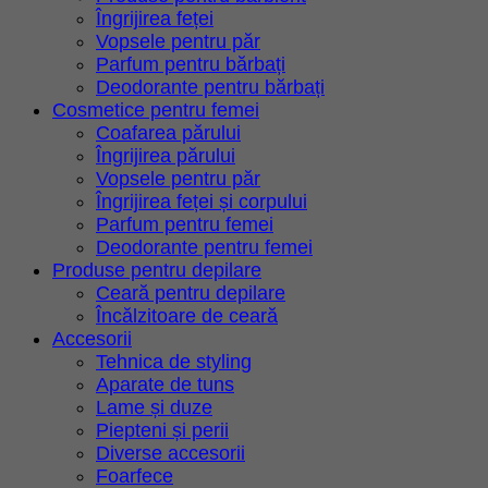
Îngrijirea feței
Vopsele pentru păr
Parfum pentru bărbați
Deodorante pentru bărbați
Cosmetice pentru femei
Coafarea părului
Îngrijirea părului
Vopsele pentru păr
Îngrijirea feței și corpului
Parfum pentru femei
Deodorante pentru femei
Produse pentru depilare
Ceară pentru depilare
Încălzitoare de ceară
Accesorii
Tehnica de styling
Aparate de tuns
Lame și duze
Piepteni și perii
Diverse accesorii
Foarfece