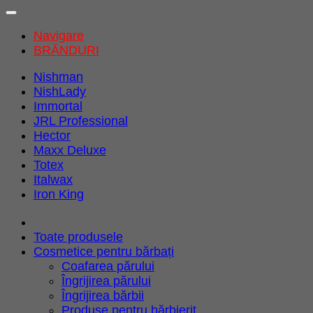
Navigare
BRĂNDURI
Nishman
NishLady
Immortal
JRL Professional
Hector
Maxx Deluxe
Totex
Italwax
Iron King
Toate produsele
Cosmetice pentru bărbați
Coafarea părului
Îngrijirea părului
Îngrijirea bărbii
Produse pentru bărbierit