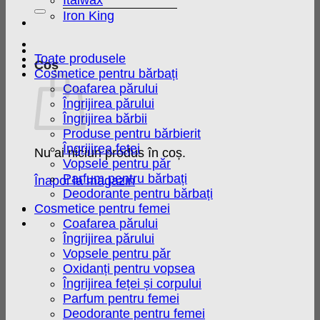
Italwax
după:
Iron King
Toate produsele
Coș
Cosmetice pentru bărbați
Coafarea părului
Îngrijirea părului
Îngrijirea bărbii
Produse pentru bărbierit
Îngrijirea feței
Nu ai niciun produs în coș.
Vopsele pentru păr
Parfum pentru bărbați
Înapoi la magazin
Deodorante pentru bărbați
Cosmetice pentru femei
Coafarea părului
Îngrijirea părului
Vopsele pentru păr
Oxidanți pentru vopsea
Îngrijirea feței și corpului
Parfum pentru femei
Deodorante pentru femei