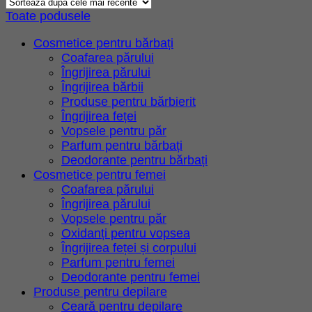
cele
Toate podusele
mai
recente
Cosmetice pentru bărbați
Coafarea părului
Îngrijirea părului
Îngrijirea bărbii
Produse pentru bărbierit
Îngrijirea feței
Vopsele pentru păr
Parfum pentru bărbați
Deodorante pentru bărbați
Cosmetice pentru femei
Coafarea părului
Îngrijirea părului
Vopsele pentru păr
Oxidanți pentru vopsea
Îngrijirea feței și corpului
Parfum pentru femei
Deodorante pentru femei
Produse pentru depilare
Ceară pentru depilare