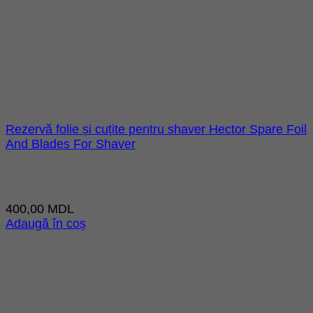
Rezervă folie și cuțite pentru shaver Hector Spare Foil
And Blades For Shaver
400,00
MDL
Adaugă în coș