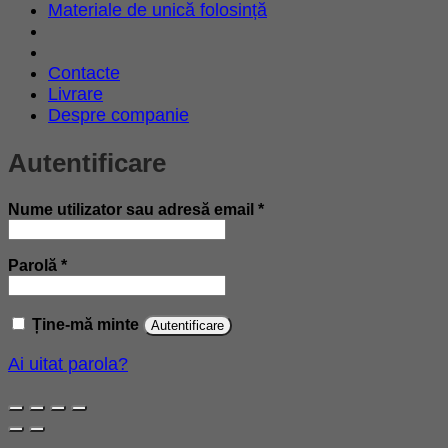
Materiale de unică folosință
Contacte
Livrare
Despre companie
Autentificare
Obligatoriu
Nume utilizator sau adresă email
*
Obligatoriu
Parolă
*
Ține-mă minte
Autentificare
Ai uitat parola?