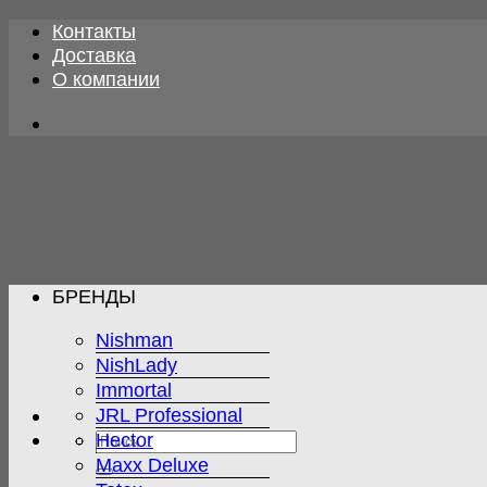
Skip
Контакты
to
Доставка
content
О компании
БРЕНДЫ
Nishman
NishLady
Immortal
JRL Professional
Искать:
Hector
Maxx Deluxe