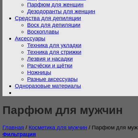
Парфюм для женщин
Дезодоранты для женщин
Средства для депиляции
Воск для депиляции
Воскоплавы
Аксессуары
Техника для укладки
Техника для стрижки
Лезвия и насадки
Расчёски и щётки
Ножницы
Разные аксессуары
Одноразовые материалы
Парфюм для мужчин
Главная
/
Косметика для мужчин
/
Парфюм для муж
Фильтрация