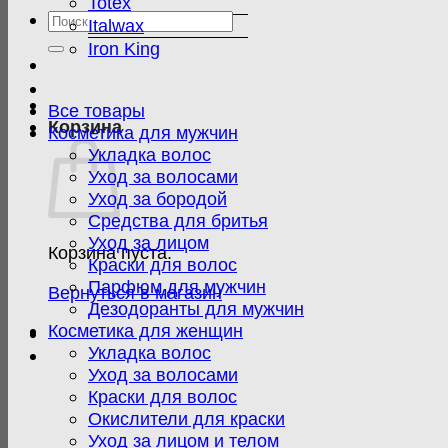
Totex
Искать:
Italwax
Iron King
Все товары
Корзина
Косметика для мужчин
Укладка волос
Уход за волосами
Уход за бородой
Средства для бритья
Уход за лицом
Корзина пуста.
Краски для волос
Парфюм для мужчин
Вернуться в магазин
Дезодоранты для мужчин
Косметика для женщин
Укладка волос
Уход за волосами
Краски для волос
Окислители для краски
Уход за лицом и телом