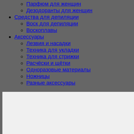
Парфюм для женщин
Дезодоранты для женщин
Средства для депиляции
Воск для депиляции
Воскоплавы
Аксессуары
Лезвия и насадки
Техника для укладки
Техника для стрижки
Расчёски и щётки
Одноразовые материалы
Ножницы
Разные аксессуары