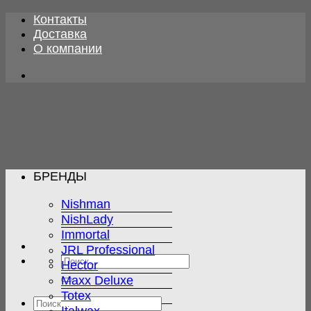
Skip
Контакты
to
Доставка
content
О компании
БРЕНДЫ
Nishman
NishLady
Immortal
JRL Professional
Искать:
Hector
Maxx Deluxe
Totex
Искать: