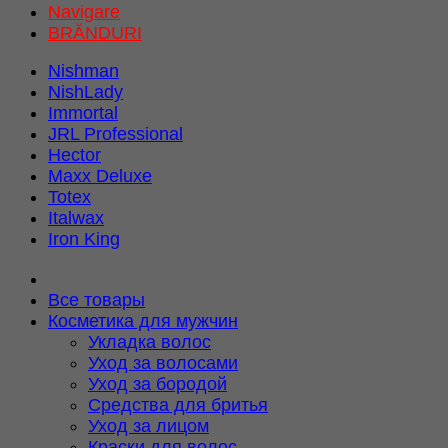
Navigare
BRĂNDURI
Nishman
NishLady
Immortal
JRL Professional
Hector
Maxx Deluxe
Totex
Italwax
Iron King
Все товары
Косметика для мужчин
Укладка волос
Уход за волосами
Уход за бородой
Средства для бритья
Уход за лицом
Краски для волос