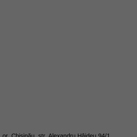
or. Chișinău, str. Alexandru Hâjdeu 94/1