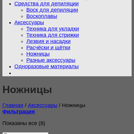
Средства для депиляции
Воск для депиляции
Воскоплавы
Аксессуары
Техника для укладки
Техника для стрижки
Лезвия и насадки
Расчёски и щётки
Ножницы
Разные аксессуары
Одноразовые материалы
Ножницы
Главная
/
Аксессуары
/
Ножницы
Фильтрация
Сортировка:
Показаны все (8)
самые