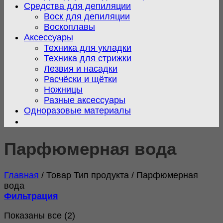
Средства для депиляции
Воск для депиляции
Воскоплавы
Аксессуары
Техника для укладки
Техника для стрижки
Лезвия и насадки
Расчёски и щётки
Ножницы
Разные аксессуары
Одноразовые материалы
Парфюмерная вода
Главная
/
Товар Тип продукта
/
Парфюмерная
вода
Фильтрация
Сортировка:
Показаны все (2)