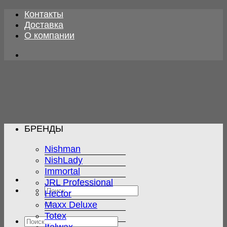
Skip
Контакты
to
Доставка
content
О компании
БРЕНДЫ
Nishman
NishLady
Immortal
JRL Professional
Искать:
Hector
Maxx Deluxe
Totex
Искать: