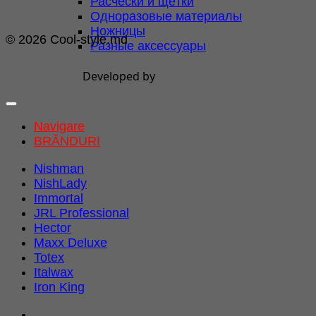
Расчёски и щётки
Одноразовые материалы
Ножницы
© 2026 Cool-style.md
Разные аксессуары
Developed by
Navigare
BRĂNDURI
Nishman
NishLady
Immortal
JRL Professional
Hector
Maxx Deluxe
Totex
Italwax
Iron King