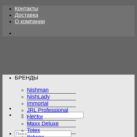
Skip
Контакты
to
Доставка
content
О компании
БРЕНДЫ
Nishman
NishLady
Immortal
JRL Professional
Искать:
Hector
Maxx Deluxe
Totex
Искать: