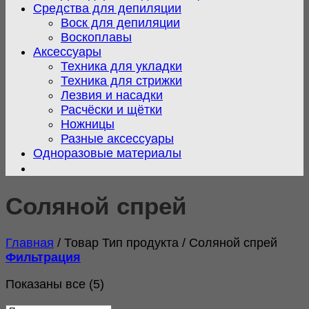
Средства для депиляции
Воск для депиляции
Воскоплавы
Аксессуары
Техника для укладки
Техника для стрижки
Лезвия и насадки
Расчёски и щётки
Ножницы
Разные аксессуары
Одноразовые материалы
Соляной спрей
Главная
/
Товар Тип продукта
/
Соляной спрей
Фильтрация
Сортировка:
Показаны все (5)
самые