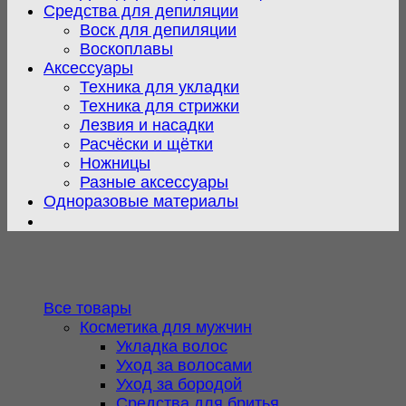
Средства для депиляции
Воск для депиляции
Воскоплавы
Аксессуары
Техника для укладки
Техника для стрижки
Лезвия и насадки
Расчёски и щётки
Ножницы
Разные аксессуары
Одноразовые материалы
Все товары
Косметика для мужчин
Укладка волос
Уход за волосами
Уход за бородой
Средства для бритья