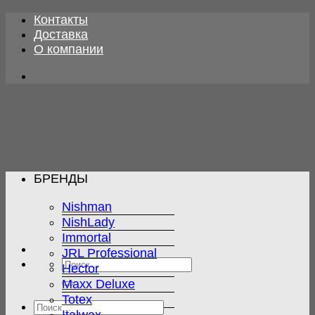
Skip
Контакты
to
Доставка
content
О компании
БРЕНДЫ
Nishman
NishLady
Immortal
JRL Professional
Искать:
Hector
Maxx Deluxe
Totex
Искать: