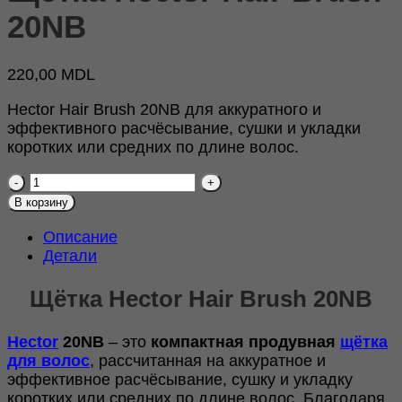
20NB
220,00
MDL
Hector Hair Brush 20NB для аккуратного и
эффективного расчёсывание, сушки и укладки
коротких или средних по длине волос.
Количество
товара
В корзину
Щётка
Hector
Описание
Hair
Детали
Brush
20NB
Щётка Hector Hair Brush 20NB
Hector
20NB
– это
компактная продувная
щётка
для волос
, рассчитанная на аккуратное и
эффективное расчёсывание, сушку и укладку
коротких или средних по длине волос. Благодаря