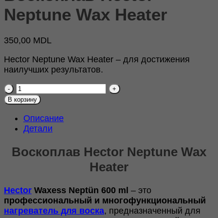
Neptune Wax Heater
350,00
MDL
Hector Neptune Wax Heater – для достижения
наилучших результатов.
Количество
товара
В корзину
Воскоплав
Hector
Описание
Neptune
Детали
Wax
Heater
Воскоплав Hector Neptune Wax
Heater
Hector
Waxess Neptün 600 ml
– это
профессиональный и многофункциональный
нагреватель для воска
, предназначенный для