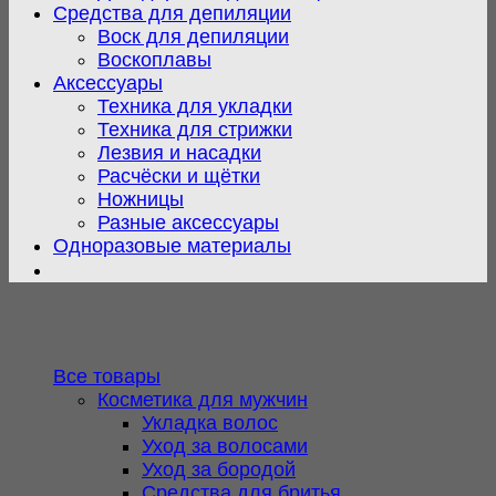
Средства для депиляции
Воск для депиляции
Воскоплавы
Аксессуары
Техника для укладки
Техника для стрижки
Лезвия и насадки
Расчёски и щётки
Ножницы
Разные аксессуары
Одноразовые материалы
Все товары
Косметика для мужчин
Укладка волос
Уход за волосами
Уход за бородой
Средства для бритья