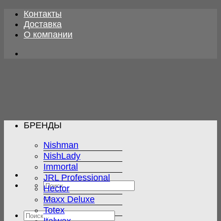
Skip
Контакты
to
Доставка
content
О компании
БРЕНДЫ
Nishman
NishLady
Immortal
JRL Professional
Искать:
Hector
Maxx Deluxe
Totex
Искать: