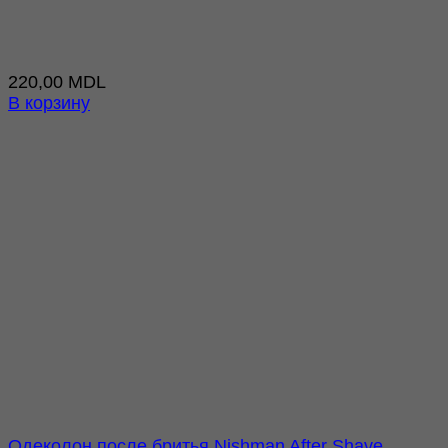
220,00
MDL
В корзину
Одеколон после бритья Nishman After Shave