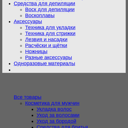
Средства для депиляции
Воск для депиляции
Воскоплавы
Аксессуары
Техника для укладки
Техника для стрижки
Лезвия и насадки
Расчёски и щётки
Ножницы
Разные аксессуары
Одноразовые материалы
Все товары
Косметика для мужчин
Укладка волос
Уход за волосами
Уход за бородой
Средства для бритья