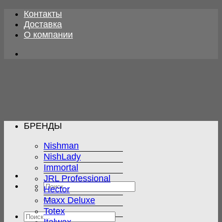
Skip
Контакты
to
Доставка
content
О компании
БРЕНДЫ
Nishman
NishLady
Immortal
JRL Professional
Искать:
Hector
Maxx Deluxe
Totex
Искать: