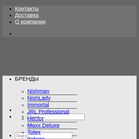
Skip
Контакты
to
Доставка
content
О компании
БРЕНДЫ
Nishman
NishLady
Immortal
JRL Professional
Искать:
Hector
Maxx Deluxe
Totex
Искать: