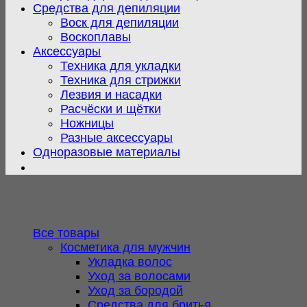
Средства для депиляции
Воск для депиляции
Воскоплавы
Аксессуары
Техника для укладки
Техника для стрижки
Лезвия и насадки
Расчёски и щётки
Ножницы
Разные аксессуары
Одноразовые материалы
Все товары
Косметика для мужчин
Укладка волос
Уход за волосами
Уход за бородой
Средства для бритья