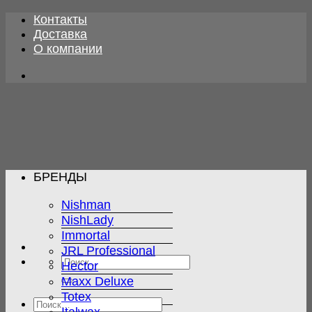
Skip
Контакты
to
Доставка
content
О компании
БРЕНДЫ
Nishman
NishLady
Immortal
JRL Professional
Искать:
Hector
Maxx Deluxe
Totex
Искать: