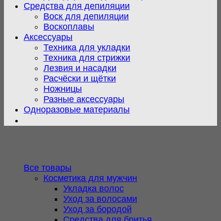
Средства для депиляции
Воск для депиляции
Воскоплавы
Аксессуары
Техника для укладки
Техника для стрижки
Лезвия и насадки
Расчёски и щётки
Ножницы
Разные аксессуары
Одноразовые материалы
Все товары
Косметика для мужчин
Укладка волос
Уход за волосами
Уход за бородой
Средства для бритья