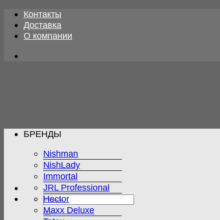
Skip
Контакты
to
Доставка
content
О компании
БРЕНДЫ
Nishman
NishLady
Immortal
JRL Professional
Искать:
Hector
Maxx Deluxe