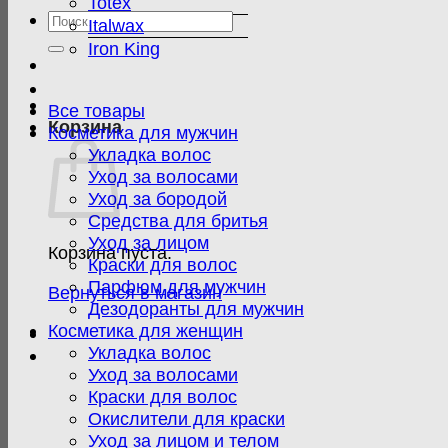
Totex
Искать:
Italwax
Iron King
Все товары
Корзина
Косметика для мужчин
Укладка волос
Уход за волосами
Уход за бородой
Средства для бритья
Уход за лицом
Корзина пуста.
Краски для волос
Парфюм для мужчин
Вернуться в магазин
Дезодоранты для мужчин
Косметика для женщин
Укладка волос
Уход за волосами
Краски для волос
Окислители для краски
Уход за лицом и телом