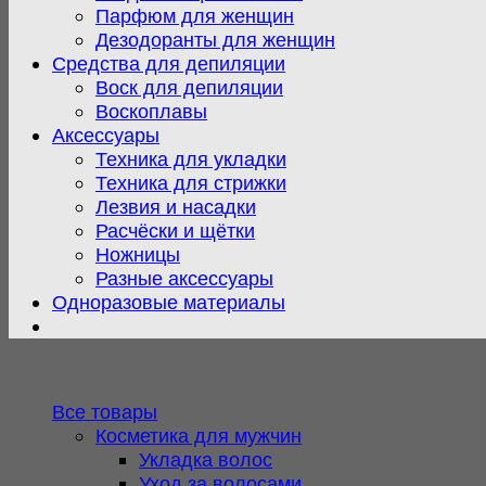
Парфюм для женщин
Дезодоранты для женщин
Средства для депиляции
Воск для депиляции
Воскоплавы
Аксессуары
Техника для укладки
Техника для стрижки
Лезвия и насадки
Расчёски и щётки
Ножницы
Разные аксессуары
Одноразовые материалы
Все товары
Косметика для мужчин
Укладка волос
Уход за волосами