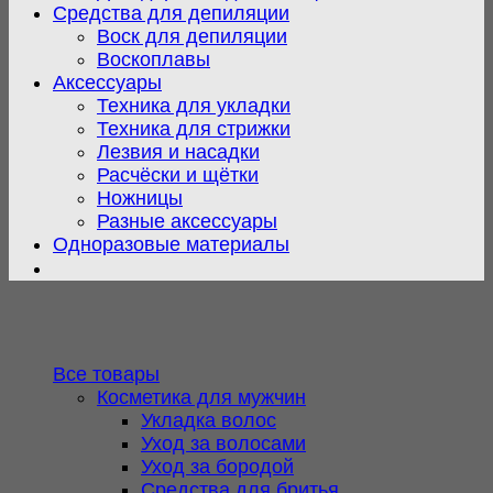
Средства для депиляции
Воск для депиляции
Воскоплавы
Аксессуары
Техника для укладки
Техника для стрижки
Лезвия и насадки
Расчёски и щётки
Ножницы
Разные аксессуары
Одноразовые материалы
Все товары
Косметика для мужчин
Укладка волос
Уход за волосами
Уход за бородой
Средства для бритья