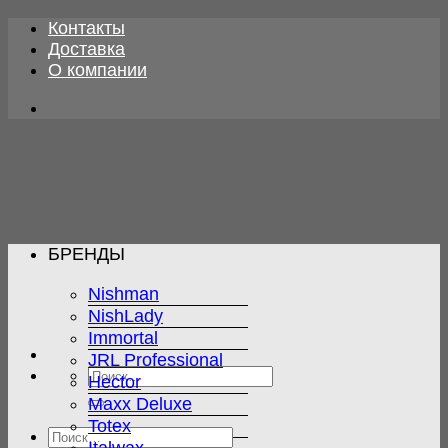
Skip
Контакты
to
Доставка
content
О компании
БРЕНДЫ
Nishman
NishLady
Immortal
JRL Professional
Искать:
Hector
Maxx Deluxe
Totex
Искать: