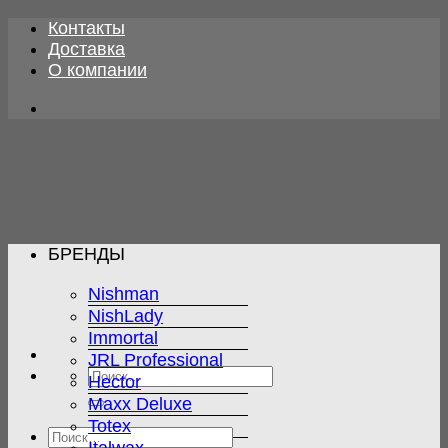
Skip
Контакты
to
Доставка
content
О компании
БРЕНДЫ
Nishman
NishLady
Immortal
JRL Professional
Искать:
Hector
Maxx Deluxe
Totex
Искать: