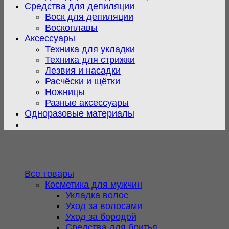
Средства для депиляции
Воск для депиляции
Воскоплавы
Аксессуары
Техника для укладки
Техника для стрижки
Лезвия и насадки
Расчёски и щётки
Ножницы
Разные аксессуары
Одноразовые материалы
Все товары
Косметика для мужчин
Укладка волос
Уход за волосами
Уход за бородой
Средства для бритья