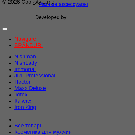
© 2026 Cool-style.md
Разные аксессуары
Developed by
Navigare
BRĂNDURI
Nishman
NishLady
Immortal
JRL Professional
Hector
Maxx Deluxe
Totex
Italwax
Iron King
Все товары
Косметика для мужчин