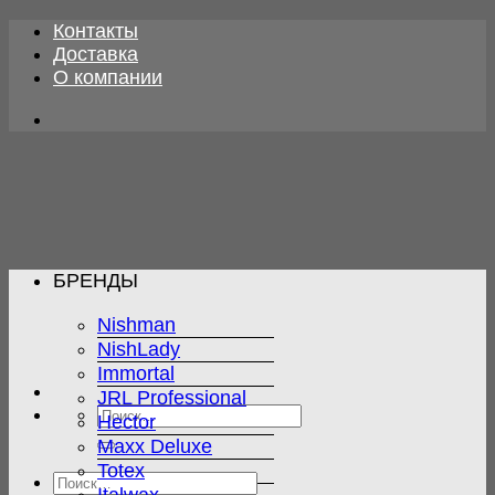
Skip
Контакты
to
Доставка
content
О компании
БРЕНДЫ
Nishman
NishLady
Immortal
JRL Professional
Искать:
Hector
Maxx Deluxe
Totex
Искать: