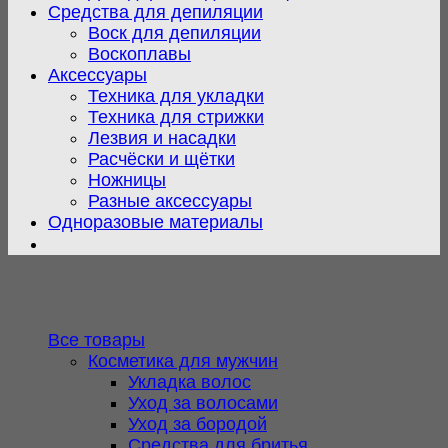
Средства для депиляции
Воск для депиляции
Воскоплавы
Аксессуары
Техника для укладки
Техника для стрижки
Лезвия и насадки
Расчёски и щётки
Ножницы
Разные аксессуары
Одноразовые материалы
Все товары
Косметика для мужчин
Укладка волос
Уход за волосами
Уход за бородой
Средства для бритья