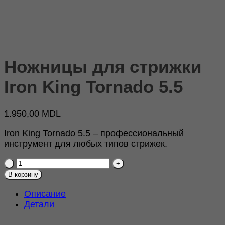
Ножницы для стрижки
Iron King Tornado 5.5
1.950,00
MDL
Iron King Tornado 5.5 – профессиональный
инструмент для любых типов стрижек
.
Количество
товара
В корзину
Ножницы
для
Описание
стрижки
Детали
Iron
King
Tornado