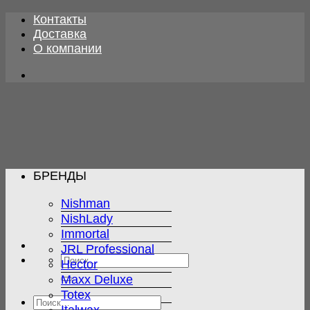
Skip
Контакты
to
Доставка
content
О компании
БРЕНДЫ
Nishman
NishLady
Immortal
JRL Professional
Искать:
Hector
Maxx Deluxe
Totex
Искать: