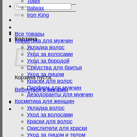
Totex
Искать:
Italwax
Iron King
Все товары
Корзина
Косметика для мужчин
Укладка волос
Уход за волосами
Уход за бородой
Средства для бритья
Уход за лицом
Корзина пуста.
Краски для волос
Парфюм для мужчин
Вернуться в магазин
Дезодоранты для мужчин
Косметика для женщин
Укладка волос
Уход за волосами
Краски для волос
Окислители для краски
Уход за лицом и телом