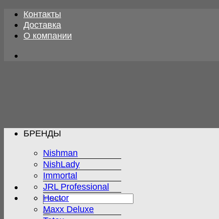
Skip
Контакты
to
Доставка
content
О компании
БРЕНДЫ
Nishman
NishLady
Immortal
JRL Professional
Искать:
Hector
Maxx Deluxe