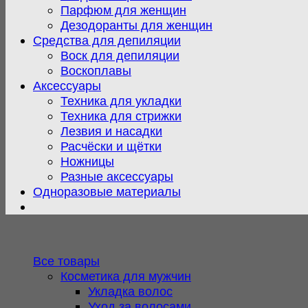
Парфюм для женщин
Дезодоранты для женщин
Средства для депиляции
Воск для депиляции
Воскоплавы
Аксессуары
Техника для укладки
Техника для стрижки
Лезвия и насадки
Расчёски и щётки
Ножницы
Разные аксессуары
Одноразовые материалы
Все товары
Косметика для мужчин
Укладка волос
Уход за волосами