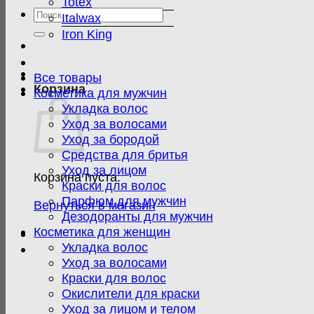
Totex
Искать:
Italwax
Iron King
Все товары
Корзина
Косметика для мужчин
Укладка волос
Уход за волосами
Уход за бородой
Средства для бритья
Уход за лицом
Корзина пуста.
Краски для волос
Парфюм для мужчин
Вернуться в магазин
Дезодоранты для мужчин
Косметика для женщин
Укладка волос
Уход за волосами
Краски для волос
Окислители для краски
Уход за лицом и телом