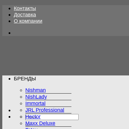
Skip
Контакты
to
Доставка
content
О компании
БРЕНДЫ
Nishman
NishLady
Immortal
JRL Professional
Искать:
Hector
Maxx Deluxe