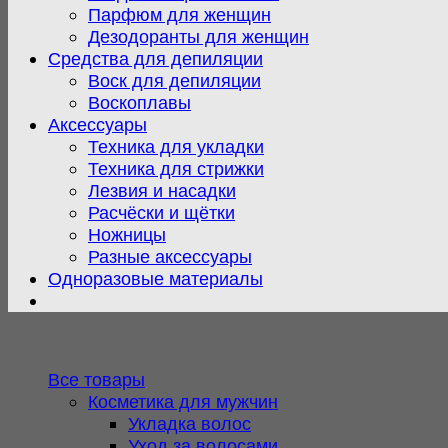
Парфюм для женщин
Дезодоранты для женщин
Средства для депиляции
Воск для депиляции
Воскоплавы
Аксессуары
Техника для укладки
Техника для стрижки
Лезвия и насадки
Расчёски и щётки
Ножницы
Разные аксессуары
Одноразовые материалы
Все товары
Косметика для мужчин
Укладка волос
Уход за волосами