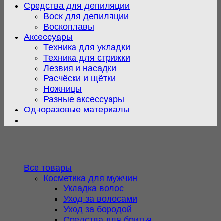
Средства для депиляции
Воск для депиляции
Воскоплавы
Аксессуары
Техника для укладки
Техника для стрижки
Лезвия и насадки
Расчёски и щётки
Ножницы
Разные аксессуары
Одноразовые материалы
Все товары
Косметика для мужчин
Укладка волос
Уход за волосами
Уход за бородой
Средства для бритья