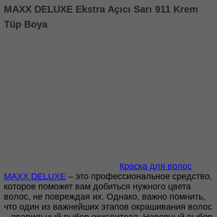
Açıcı
MAXX DELUXE Ekstra Açıcı Sarı 911 Krem
Sarı
Tüp Boya
911
60ml
Краска для волос
MAXX DELUXE
– это профессиональное средство,
которое поможет вам добиться нужного цвета
волос, не повреждая их. Однако, важно помнить,
что один из важнейших этапов окрашивания волос
– правильный выбор окислителя. Неверный выбор