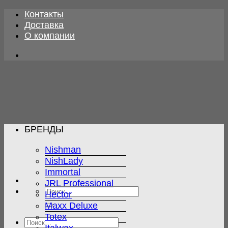
Skip
Контакты
to
Доставка
content
О компании
БРЕНДЫ
Nishman
NishLady
Immortal
JRL Professional
Искать:
Hector
Maxx Deluxe
Totex
Искать: