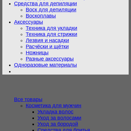
Средства для депиляции
Воск для депиляции
Воскоплавы
Аксессуары
Техника для укладки
Техника для стрижки
Лезвия и насадки
Расчёски и щётки
Ножницы
Разные аксессуары
Одноразовые материалы
Все товары
Косметика для мужчин
Укладка волос
Уход за волосами
Уход за бородой
Средства для бритья