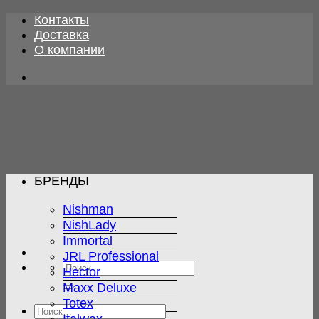
Skip
Контакты
to
Доставка
content
О компании
БРЕНДЫ
Nishman
NishLady
Immortal
JRL Professional
Искать:
Hector
Maxx Deluxe
Totex
Искать: