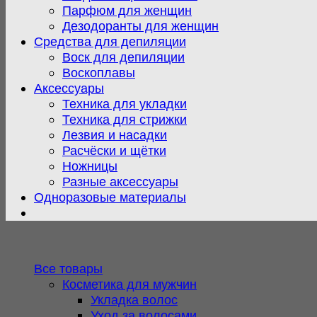
Парфюм для женщин
Дезодоранты для женщин
Средства для депиляции
Воск для депиляции
Воскоплавы
Аксессуары
Техника для укладки
Техника для стрижки
Лезвия и насадки
Расчёски и щётки
Ножницы
Разные аксессуары
Одноразовые материалы
Все товары
Косметика для мужчин
Укладка волос
Уход за волосами