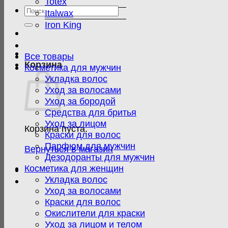
Totex
Искать:
Italwax
Iron King
Все товары
Корзина
Косметика для мужчин
Укладка волос
Уход за волосами
Уход за бородой
Средства для бритья
Уход за лицом
Корзина пуста.
Краски для волос
Парфюм для мужчин
Вернуться в магазин
Дезодоранты для мужчин
Косметика для женщин
Укладка волос
Уход за волосами
Краски для волос
Окислители для краски
Уход за лицом и телом