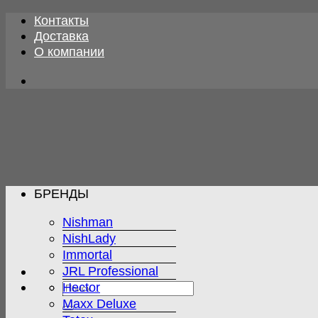
Skip
Контакты
to
Доставка
content
О компании
БРЕНДЫ
Nishman
NishLady
Immortal
JRL Professional
Искать:
Hector
Maxx Deluxe