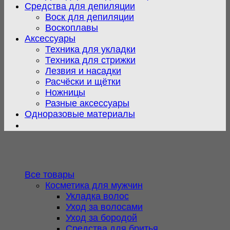
Средства для депиляции
Воск для депиляции
Воскоплавы
Аксессуары
Техника для укладки
Техника для стрижки
Лезвия и насадки
Расчёски и щётки
Ножницы
Разные аксессуары
Одноразовые материалы
Все товары
Косметика для мужчин
Укладка волос
Уход за волосами
Уход за бородой
Средства для бритья