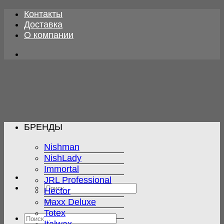
Skip
Контакты
to
Доставка
content
О компании
БРЕНДЫ
Nishman
NishLady
Immortal
JRL Professional
Искать:
Hector
Maxx Deluxe
Totex
Искать: