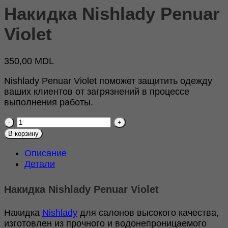
Накидка Nishlady Penuar
Violet
350,00
MDL
Nishlady Penuar Violet поможет защитить одежду
ваших клиентов от загрязнений в процессе
выполнения работы.
Количество
товара
В корзину
Накидка
Nishlady
Описание
Penuar
Детали
Violet
Накидка Nishlady Penuar Violet
Накидка
Nishlady
для салонов высокого качества,
изготовлен из прочного и водонепроницаемого