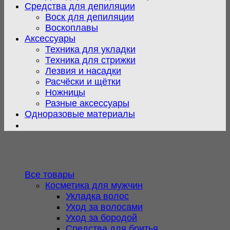
Средства для депиляции
Воск для депиляции
Воскоплавы
Аксессуары
Техника для укладки
Техника для стрижки
Лезвия и насадки
Расчёски и щётки
Ножницы
Разные аксессуары
Одноразовые материалы
Все товары
Косметика для мужчин
Укладка волос
Уход за волосами
Уход за бородой
Средства для бритья