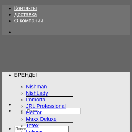
Skip
Контакты
to
Доставка
content
О компании
БРЕНДЫ
Nishman
NishLady
Immortal
JRL Professional
Искать:
Hector
Maxx Deluxe
Totex
Искать: