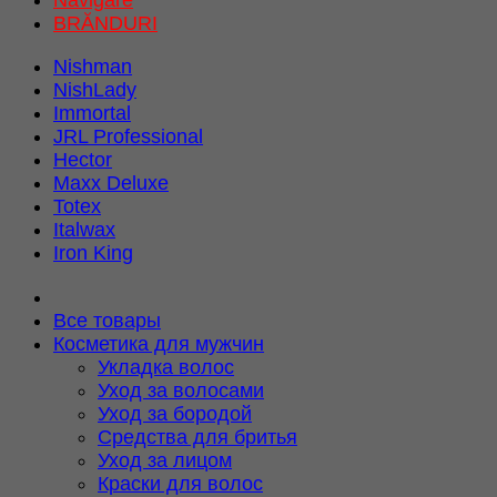
Navigare
BRĂNDURI
Nishman
NishLady
Immortal
JRL Professional
Hector
Maxx Deluxe
Totex
Italwax
Iron King
Все товары
Косметика для мужчин
Укладка волос
Уход за волосами
Уход за бородой
Средства для бритья
Уход за лицом
Краски для волос