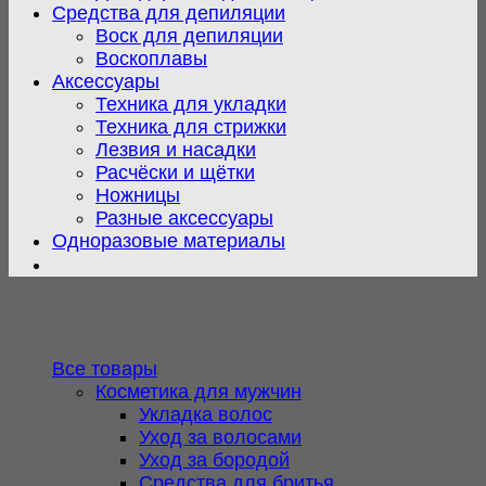
Средства для депиляции
Воск для депиляции
Воскоплавы
Аксессуары
Техника для укладки
Техника для стрижки
Лезвия и насадки
Расчёски и щётки
Ножницы
Разные аксессуары
Одноразовые материалы
Все товары
Косметика для мужчин
Укладка волос
Уход за волосами
Уход за бородой
Средства для бритья