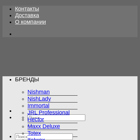
Skip
Контакты
to
Доставка
content
О компании
БРЕНДЫ
Nishman
NishLady
Immortal
JRL Professional
Искать:
Hector
Maxx Deluxe
Totex
Искать: