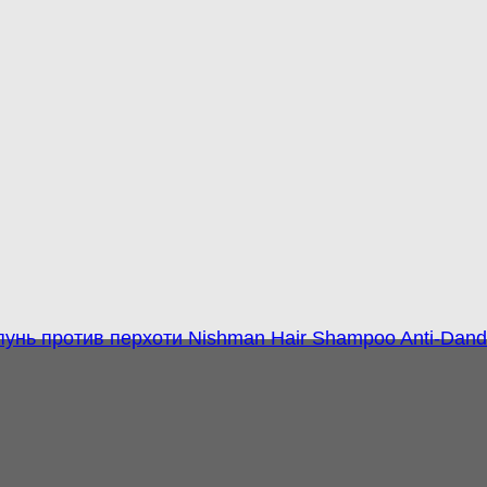
унь против перхоти Nishman Hair Shampoo Anti-Dandr