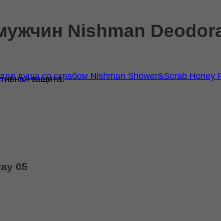
мужчин Nishman Deodora
 для душа со скрабом Nishman Shower&Scrab Honey 
ктивная защита.
ay 05