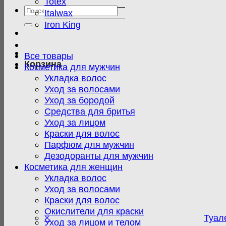
Totex
Искать:
Italwax
Iron King
Все товары
Корзина
Косметика для мужчин
Укладка волос
Уход за волосами
Уход за бородой
Средства для бритья
Уход за лицом
Краски для волос
Парфюм для мужчин
Дезодоранты для мужчин
Косметика для женщин
Укладка волос
Уход за волосами
Краски для волос
Окислители для краски
×
Туал
Уход за лицом и телом