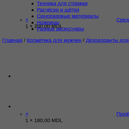
Техника для стрижки
Расчёски и щётки
Одноразовые материалы
×
Сред
Ножницы
1 ×
200,00
MDL
Разные аксессуары
Главная
/
Косметика для мужчин
/
Дезодоранты для
×
Проф
1 ×
180,00
MDL