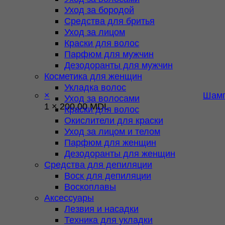
Уход за бородой
Средства для бритья
Уход за лицом
Краски для волос
Парфюм для мужчин
Дезодоранты для мужчин
Косметика для женщин
Укладка волос
×
Шамп
Уход за волосами
1 ×
200,00
MDL
Краски для волос
Окислители для краски
Уход за лицом и телом
Парфюм для женщин
Дезодоранты для женщин
Средства для депиляции
Воск для депиляции
Воскоплавы
Аксессуары
Лезвия и насадки
Техника для укладки