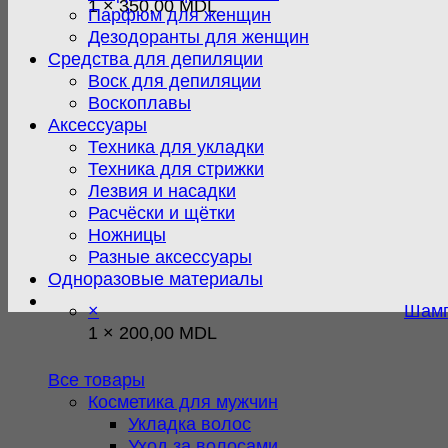
1 ×
350,00
MDL
Парфюм для женщин
Дезодоранты для женщин
Средства для депиляции
Воск для депиляции
Воскоплавы
Аксессуары
Техника для укладки
Техника для стрижки
Лезвия и насадки
Расчёски и щётки
Ножницы
Разные аксессуары
Одноразовые материалы
×
Шамп
1 ×
200,00
MDL
Все товары
Косметика для мужчин
Укладка волос
Уход за волосами