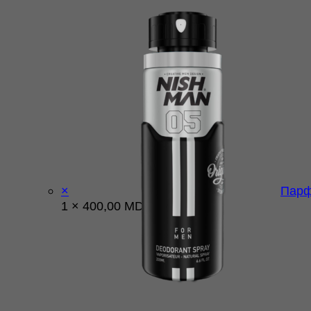
×
Парф
1 ×
400,00
MDL