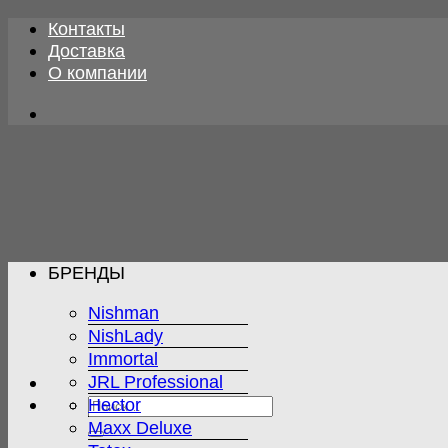
Skip
Контакты
to
Доставка
content
О компании
БРЕНДЫ
Nishman
NishLady
Immortal
JRL Professional
Искать:
Hector
Maxx Deluxe