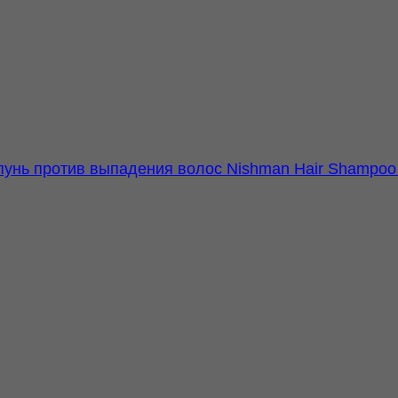
унь против выпадения волос Nishman Hair Shampoo A