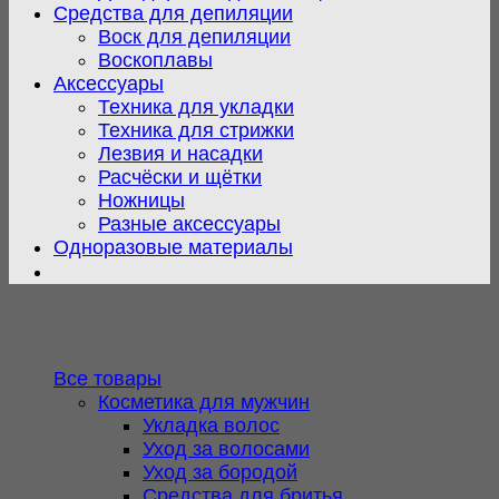
Средства для депиляции
Воск для депиляции
Воскоплавы
Аксессуары
Техника для укладки
Техника для стрижки
Лезвия и насадки
Расчёски и щётки
Ножницы
Разные аксессуары
Одноразовые материалы
Все товары
Косметика для мужчин
Укладка волос
Уход за волосами
Уход за бородой
Средства для бритья