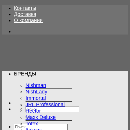
Skip
Контакты
to
Доставка
content
О компании
БРЕНДЫ
Nishman
NishLady
Immortal
JRL Professional
Искать:
Hector
Maxx Deluxe
Totex
Искать: