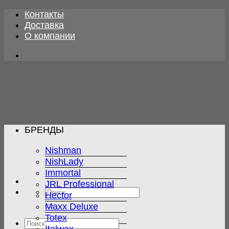
Skip
Контакты
to
Доставка
content
О компании
БРЕНДЫ
Nishman
NishLady
Immortal
JRL Professional
Искать:
Hector
Maxx Deluxe
Totex
Искать: