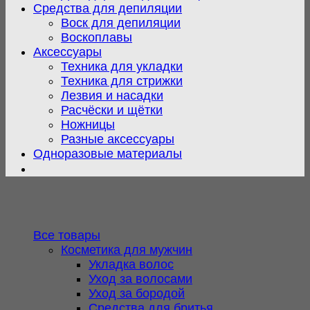
Средства для депиляции
Воск для депиляции
Воскоплавы
Аксессуары
Техника для укладки
Техника для стрижки
Лезвия и насадки
Расчёски и щётки
Ножницы
Разные аксессуары
Одноразовые материалы
Все товары
Косметика для мужчин
Укладка волос
Уход за волосами
Уход за бородой
Средства для бритья