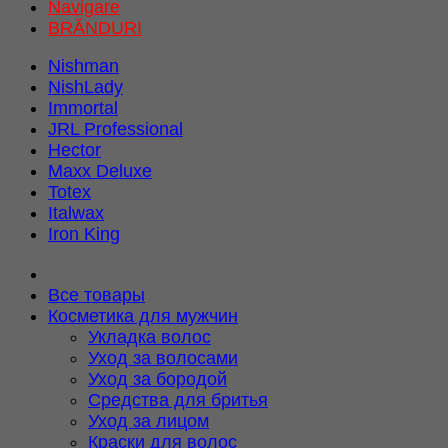
Navigare
BRĂNDURI
Nishman
NishLady
Immortal
JRL Professional
Hector
Maxx Deluxe
Totex
Italwax
Iron King
Все товары
Косметика для мужчин
Укладка волос
Уход за волосами
Уход за бородой
Средства для бритья
Уход за лицом
Краски для волос