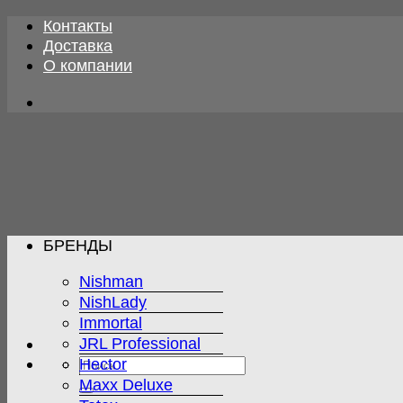
Skip
Контакты
to
Доставка
content
О компании
БРЕНДЫ
Nishman
NishLady
Immortal
JRL Professional
Искать:
Hector
Maxx Deluxe