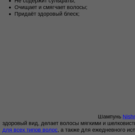
Не содержит сульфаты;
Shampoo
Очищает и смягчает волосы;
No
Придаёт здоровый блеск;
Sulfate
400ml
Шампунь
Nish
здоровый вид, делает волосы мягкими и шелковист
для всех типов волос
, а также для ежедневного ис