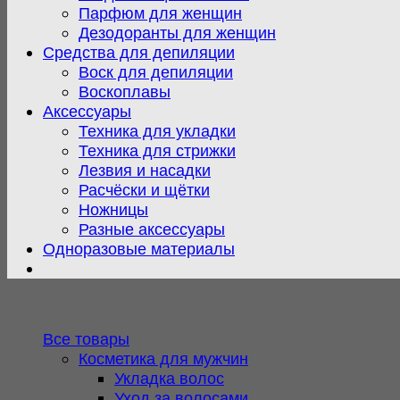
Парфюм для женщин
Дезодоранты для женщин
Средства для депиляции
Воск для депиляции
Воскоплавы
Аксессуары
Техника для укладки
Техника для стрижки
Лезвия и насадки
Расчёски и щётки
Ножницы
Разные аксессуары
Одноразовые материалы
Все товары
Косметика для мужчин
Укладка волос
Уход за волосами