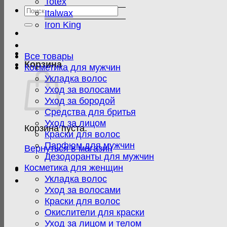
Totex
Искать:
Italwax
Iron King
Все товары
Корзина
Косметика для мужчин
Укладка волос
Уход за волосами
Уход за бородой
Средства для бритья
Уход за лицом
Корзина пуста.
Краски для волос
Парфюм для мужчин
Вернуться в магазин
Дезодоранты для мужчин
Косметика для женщин
Укладка волос
Уход за волосами
Краски для волос
Окислители для краски
Уход за лицом и телом