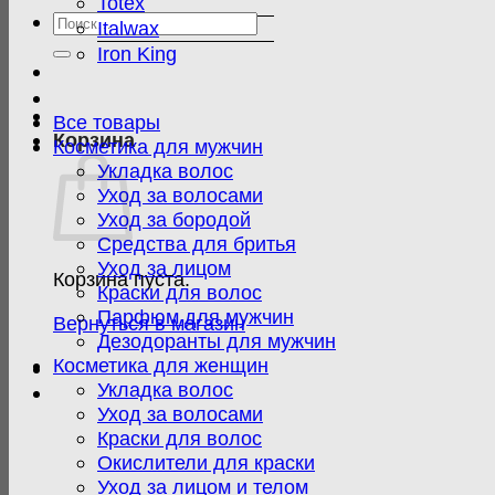
Totex
Искать:
Italwax
Iron King
Все товары
Корзина
Косметика для мужчин
Укладка волос
Уход за волосами
Уход за бородой
Средства для бритья
Уход за лицом
Корзина пуста.
Краски для волос
Парфюм для мужчин
Вернуться в магазин
Дезодоранты для мужчин
Косметика для женщин
Укладка волос
Уход за волосами
Краски для волос
Окислители для краски
Уход за лицом и телом