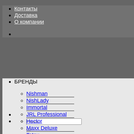
Skip
Контакты
to
Доставка
content
О компании
БРЕНДЫ
Nishman
NishLady
Immortal
JRL Professional
Искать:
Hector
Maxx Deluxe