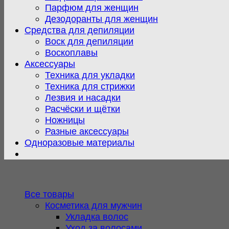
Парфюм для женщин
Дезодоранты для женщин
Средства для депиляции
Воск для депиляции
Воскоплавы
Аксессуары
Техника для укладки
Техника для стрижки
Лезвия и насадки
Расчёски и щётки
Ножницы
Разные аксессуары
Одноразовые материалы
Все товары
Косметика для мужчин
Укладка волос
Уход за волосами