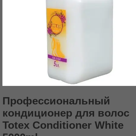
Профессиональный
кондиционер для волос
Totex Conditioner White