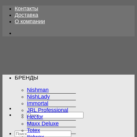
Skip
Контакты
to
Доставка
content
О компании
БРЕНДЫ
Nishman
NishLady
Immortal
JRL Professional
Искать:
Hector
Maxx Deluxe
Totex
Искать: