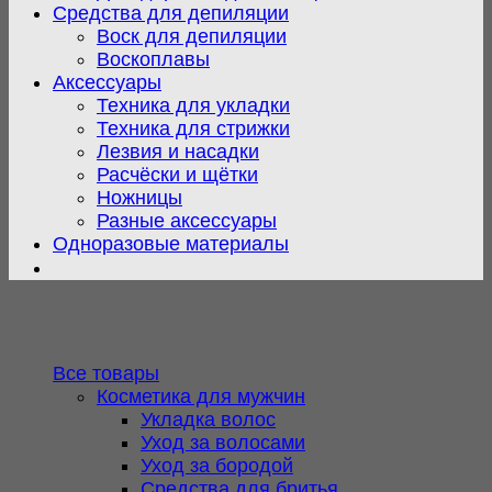
Средства для депиляции
Воск для депиляции
Воскоплавы
Аксессуары
Техника для укладки
Техника для стрижки
Лезвия и насадки
Расчёски и щётки
Ножницы
Разные аксессуары
Одноразовые материалы
Все товары
Косметика для мужчин
Укладка волос
Уход за волосами
Уход за бородой
Средства для бритья