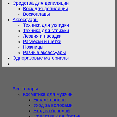
Средства для депиляции
Воск для депиляции
Воскоплавы
Аксессуары
Техника для укладки
Техника для стрижки
Лезвия и насадки
Расчёски и щётки
Ножницы
Разные аксессуары
Одноразовые материалы
Все товары
Косметика для мужчин
Укладка волос
Уход за волосами
Уход за бородой
Средства для бритья