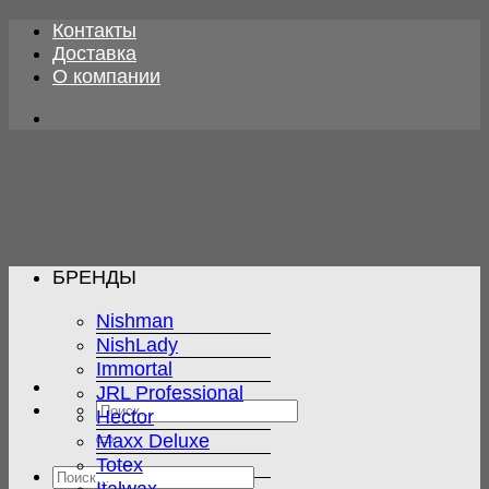
Skip
Контакты
to
Доставка
content
О компании
БРЕНДЫ
Nishman
NishLady
Immortal
JRL Professional
Искать:
Hector
Maxx Deluxe
Totex
Искать: