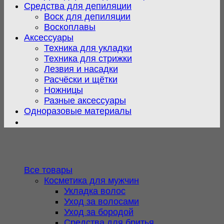
Средства для депиляции
Воск для депиляции
Воскоплавы
Аксессуары
Техника для укладки
Техника для стрижки
Лезвия и насадки
Расчёски и щётки
Ножницы
Разные аксессуары
Одноразовые материалы
Все товары
Косметика для мужчин
Укладка волос
Уход за волосами
Уход за бородой
Средства для бритья