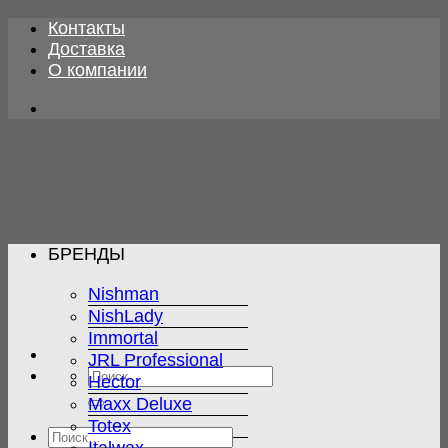
Skip
Контакты
to
Доставка
content
О компании
БРЕНДЫ
Nishman
NishLady
Immortal
JRL Professional
Искать:
Hector
Maxx Deluxe
Totex
Искать: