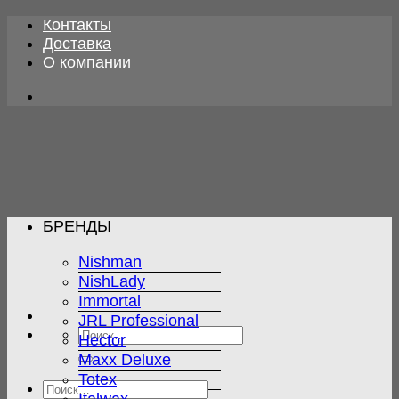
Skip
Контакты
to
Доставка
content
О компании
БРЕНДЫ
Nishman
NishLady
Immortal
JRL Professional
Искать:
Hector
Maxx Deluxe
Totex
Искать: