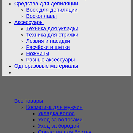
Средства для депиляции
Воск для депиляции
Воскоплавы
Аксессуары
Техника для укладки
Техника для стрижки
Лезвия и насадки
Расчёски и щётки
Ножницы
Разные аксессуары
Одноразовые материалы
Все товары
Косметика для мужчин
Укладка волос
Уход за волосами
Уход за бородой
Средства для бритья