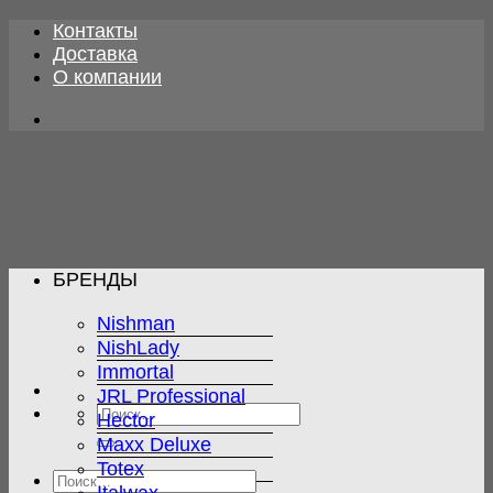
Skip
Контакты
to
Доставка
content
О компании
БРЕНДЫ
Nishman
NishLady
Immortal
JRL Professional
Искать:
Hector
Maxx Deluxe
Totex
Искать: