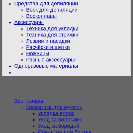
Средства для депиляции
Воск для депиляции
Воскоплавы
Аксессуары
Техника для укладки
Техника для стрижки
Лезвия и насадки
Расчёски и щётки
Ножницы
Разные аксессуары
Одноразовые материалы
Все товары
Косметика для мужчин
Укладка волос
Уход за волосами
Уход за бородой
Средства для бритья