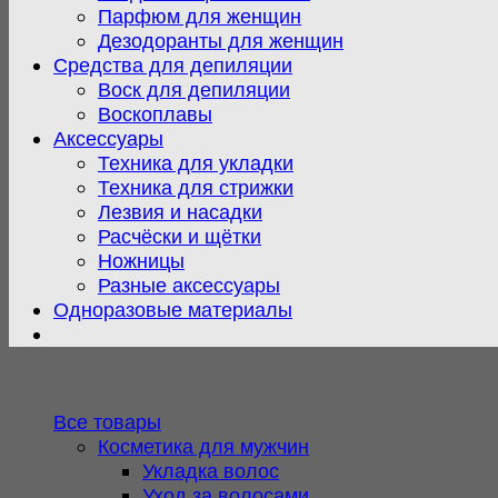
Парфюм для женщин
Дезодоранты для женщин
Средства для депиляции
Воск для депиляции
Воскоплавы
Аксессуары
Техника для укладки
Техника для стрижки
Лезвия и насадки
Расчёски и щётки
Ножницы
Разные аксессуары
Одноразовые материалы
Все товары
Косметика для мужчин
Укладка волос
Уход за волосами