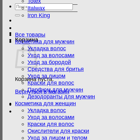
Totex
Искать:
Italwax
Iron King
Все товары
Корзина
Косметика для мужчин
Укладка волос
Уход за волосами
Уход за бородой
Средства для бритья
Уход за лицом
Корзина пуста.
Краски для волос
Парфюм для мужчин
Вернуться в магазин
Дезодоранты для мужчин
Косметика для женщин
Укладка волос
Уход за волосами
Краски для волос
Окислители для краски
Уход за лицом и телом