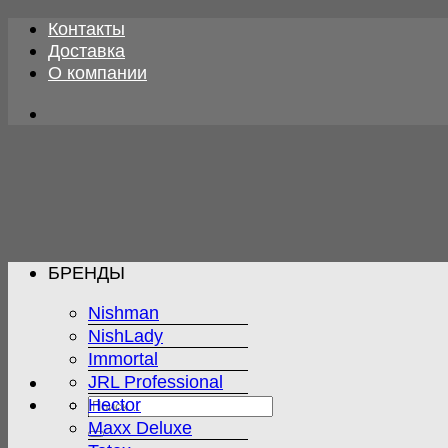
Skip
Контакты
to
Доставка
content
О компании
БРЕНДЫ
Nishman
NishLady
Immortal
JRL Professional
Искать:
Hector
Maxx Deluxe