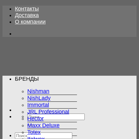
Skip
Контакты
to
Доставка
content
О компании
БРЕНДЫ
Nishman
NishLady
Immortal
JRL Professional
Искать:
Hector
Maxx Deluxe
Totex
Искать: