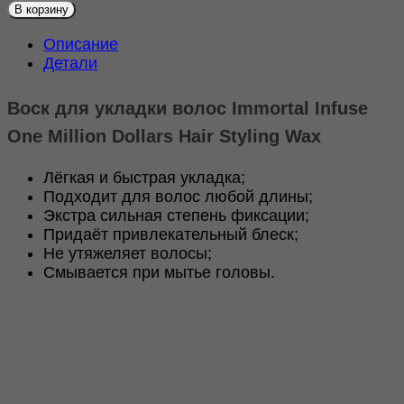
товара
В корзину
Воск
для
Описание
укладки
Детали
волос
Immortal
Infuse
Воск для укладки волос Immortal Infuse
One
Million
One Million Dollars Hair Styling Wax
Dollars
Hair
Лёгкая и быстрая укладка;
Styling
Подходит для волос любой длины;
Wax
150ml
Экстра сильная степень фиксации;
Придаёт привлекательный блеск;
Не утяжеляет волосы;
Смывается при мытье головы.