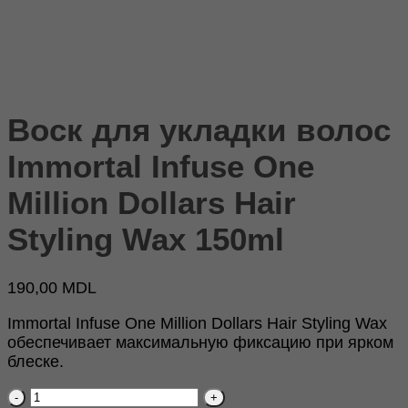
Воск для укладки волос
Immortal Infuse One
Million Dollars Hair
Styling Wax 150ml
190,00
MDL
Immortal Infuse One Million Dollars Hair Styling Wax
обеспечивает максимальную фиксацию при ярком
блеске.
Количество