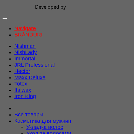
Developed by
Navigare
BRĂNDURI
Nishman
NishLady
Immortal
JRL Professional
Hector
Maxx Deluxe
Totex
Italwax
Iron King
Все товары
Косметика для мужчин
Укладка волос
Уход за волосами