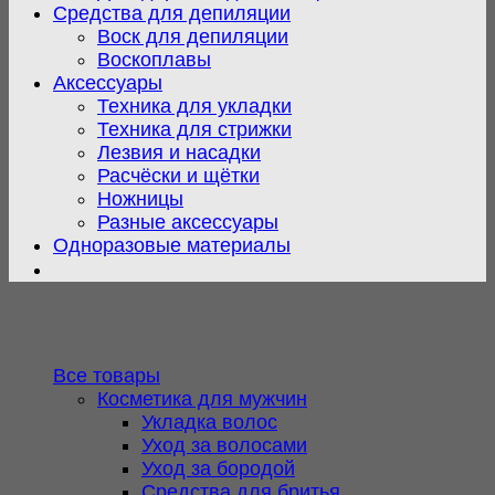
Средства для депиляции
Воск для депиляции
Воскоплавы
Аксессуары
Техника для укладки
Техника для стрижки
Лезвия и насадки
Расчёски и щётки
Ножницы
Разные аксессуары
Одноразовые материалы
Все товары
Косметика для мужчин
Укладка волос
Уход за волосами
Уход за бородой
Средства для бритья