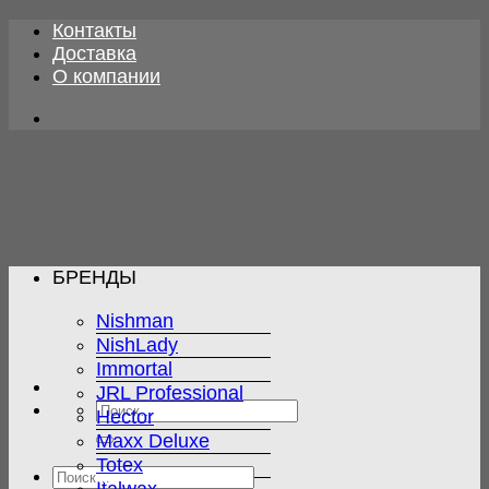
Skip
Контакты
to
Доставка
content
О компании
БРЕНДЫ
Nishman
NishLady
Immortal
JRL Professional
Искать:
Hector
Maxx Deluxe
Totex
Искать: