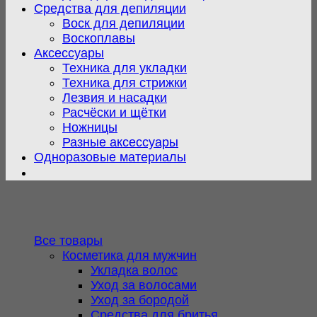
Средства для депиляции
Воск для депиляции
Воскоплавы
Аксессуары
Техника для укладки
Техника для стрижки
Лезвия и насадки
Расчёски и щётки
Ножницы
Разные аксессуары
Одноразовые материалы
Все товары
Косметика для мужчин
Укладка волос
Уход за волосами
Уход за бородой
Средства для бритья