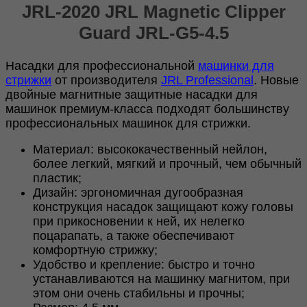
JRL-2020 JRL Magnetic Clipper
JRL
Magnetic
Guard JRL-G5-4.5
Clipper
Guard
JRL-
Насадки для профессиональной
машинки для
G5-
стрижки
от производителя
JRL Professional
. Новые
4.5
двойные магнитные защитные насадки для
машинок премиум-класса подходят большинству
профессиональных машинок для стрижки.
Материал: высококачественный нейлон,
более легкий, мягкий и прочный, чем обычный
пластик;
Дизайн: эргономичная дугообразная
конструкция насадок защищают кожу головы
при прикосновении к ней, их нелегко
поцарапать, а также обеспечивают
комфортную стрижку;
Удобство и крепление: быстро и точно
устанавливаются на машинку магнитом, при
этом они очень стабильны и прочны;