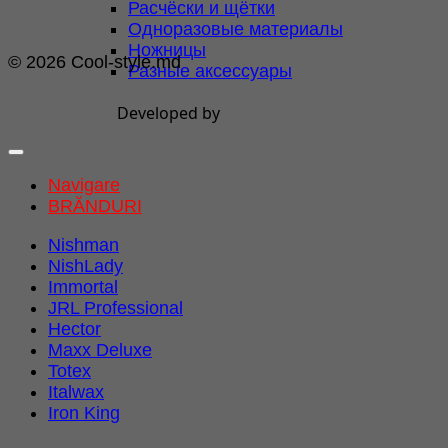
Расчёски и щётки
Одноразовые материалы
Ножницы
© 2026 Cool-style.md
Разные аксессуары
Developed by
Navigare
BRĂNDURI
Nishman
NishLady
Immortal
JRL Professional
Hector
Maxx Deluxe
Totex
Italwax
Iron King