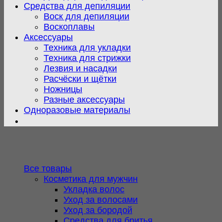
Средства для депиляции
Воск для депиляции
Воскоплавы
Аксессуары
Техника для укладки
Техника для стрижки
Лезвия и насадки
Расчёски и щётки
Ножницы
Разные аксессуары
Одноразовые материалы
Все товары
Косметика для мужчин
Укладка волос
Уход за волосами
Уход за бородой
Средства для бритья