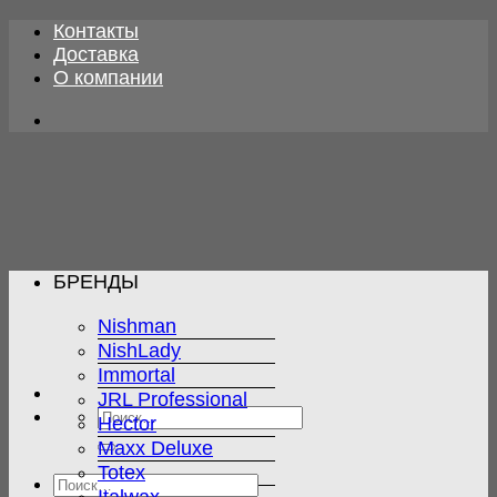
Skip
Контакты
to
Доставка
content
О компании
БРЕНДЫ
Nishman
NishLady
Immortal
JRL Professional
Искать:
Hector
Maxx Deluxe
Totex
Искать: