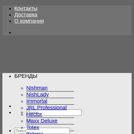
Skip
Контакты
to
Доставка
content
О компании
БРЕНДЫ
Nishman
NishLady
Immortal
JRL Professional
Искать:
Hector
Maxx Deluxe
Totex
Искать: