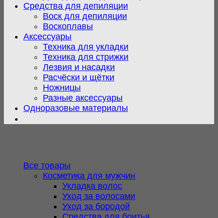
Средства для депиляции
Воск для депиляции
Воскоплавы
Аксессуары
Техника для укладки
Техника для стрижки
Лезвия и насадки
Расчёски и щётки
Ножницы
Разные аксессуары
Одноразовые материалы
Все товары
Косметика для мужчин
Укладка волос
Уход за волосами
Уход за бородой
Средства для бритья