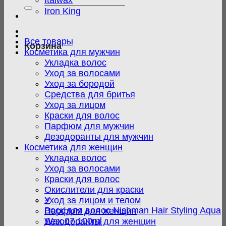
Italwax
Iron King
Все товары
Корзина
Косметика для мужчин
Укладка волос
Уход за волосами
Уход за бородой
Средства для бритья
Уход за лицом
Краски для волос
Парфюм для мужчин
Дезодоранты для мужчин
Косметика для женщин
Укладка волос
Уход за волосами
Краски для волос
Окислители для краски
×
Уход за лицом и телом
Воск для волос Nishman Hair Styling Aqua
Парфюм для женщин
Wax 07 100ml
Дезодоранты для женщин