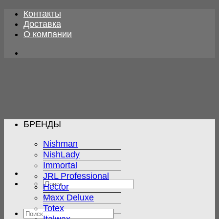
Skip
Контакты
to
Доставка
content
О компании
БРЕНДЫ
Nishman
NishLady
Immortal
JRL Professional
Искать:
Hector
Maxx Deluxe
Totex
Искать: