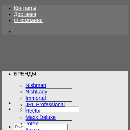
Skip
Контакты
to
Доставка
content
О компании
БРЕНДЫ
Nishman
NishLady
Immortal
JRL Professional
Искать:
Hector
Maxx Deluxe
Totex
Искать: