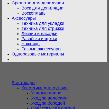
Средства для депиляции
Воск для депиляции
Воскоплавы
Аксессуары
Техника для укладки
Техника для стрижки
Лезвия и насадки
Расчёски и щётки
Ножницы
Разные аксессуары
Одноразовые материалы
Все товары
Косметика для мужчин
Укладка волос
Уход за волосами
Уход за бородой
Средства для бритья