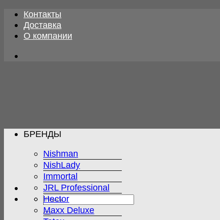
Skip
Контакты
to
Доставка
content
О компании
БРЕНДЫ
Nishman
NishLady
Immortal
JRL Professional
Искать:
Hector
Maxx Deluxe