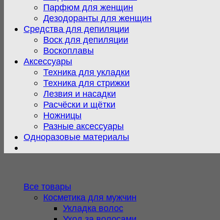
Парфюм для женщин
Дезодоранты для женщин
Средства для депиляции
Воск для депиляции
Воскоплавы
Аксессуары
Техника для укладки
Техника для стрижки
Лезвия и насадки
Расчёски и щётки
Ножницы
Разные аксессуары
Одноразовые материалы
Все товары
Косметика для мужчин
Укладка волос
Уход за волосами