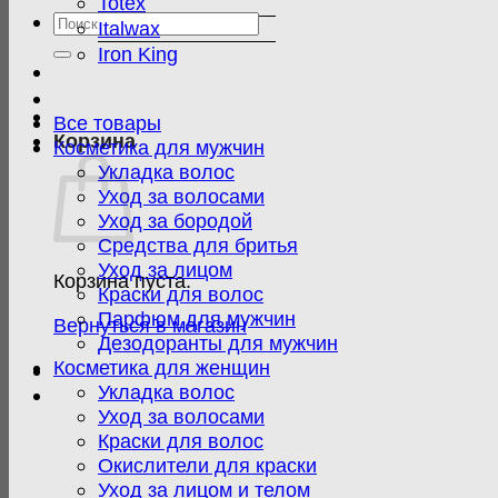
Totex
Искать:
Italwax
Iron King
Все товары
Корзина
Косметика для мужчин
Укладка волос
Уход за волосами
Уход за бородой
Средства для бритья
Уход за лицом
Корзина пуста.
Краски для волос
Парфюм для мужчин
Вернуться в магазин
Дезодоранты для мужчин
Косметика для женщин
Укладка волос
Уход за волосами
Краски для волос
Окислители для краски
Уход за лицом и телом